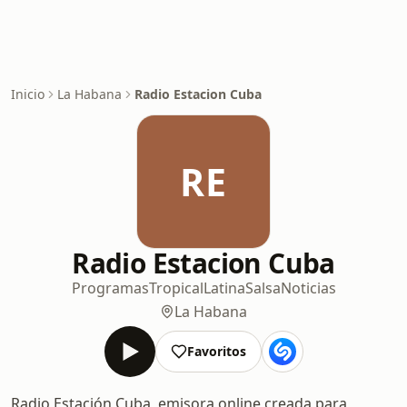
Inicio
La Habana
Radio Estacion Cuba
RE
Radio Estacion Cuba
Programas
Tropical
Latina
Salsa
Noticias
La Habana
Favoritos
Radio Estación Cuba, emisora online creada para