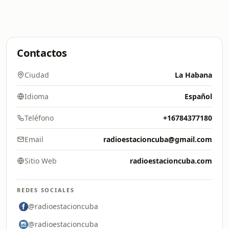
Contactos
Ciudad
La Habana
Idioma
Español
Teléfono
+16784377180
Email
radioestacioncuba@gmail.com
Sitio Web
radioestacioncuba.com
REDES SOCIALES
@radioestacioncuba
@radioestacioncuba